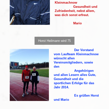
Kleinmachnow
Gesundheit und
Zufriedenheit, nebst allem,
was dich sonst erfreut.
Mario
Horst Heilmann wird 75
Der Vorstand
vom Laufteam Kleinmachnow
wünscht allen
Vereinsmitgliedern, sowie
den
Angehörigen
und allen Lesern alles Gute,
Gesundheit und die
sportlichen Erfolge für das
Jahr 2014.
Es grüßen Horst
und Mario