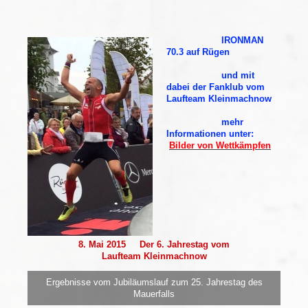
IRONMAN
70.3 auf Rügen
und mit
dabei der Fanklub vom
Laufteam Kleinmachnow
mehr
Informationen unter:
Bilder von Wettkämpfen
8. Mai 2015 Der 6. Jahrestag vom
Laufteam Kleinmachnow
Ergebnisse vom Jubiläumslauf zum 25. Jahrestag des
Mauerfalls