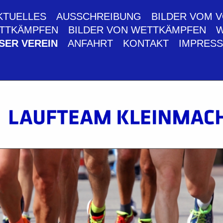
KTUELLES
AUSSCHREIBUNG
BILDER VOM 
ETTKÄMPFEN
BILDER VON WETTKÄMPFEN
W
SER VEREIN
ANFAHRT
KONTAKT
IMPRES