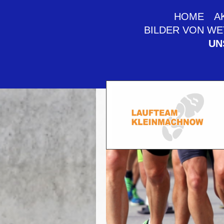
HOME
A
BILDER VON W
UN