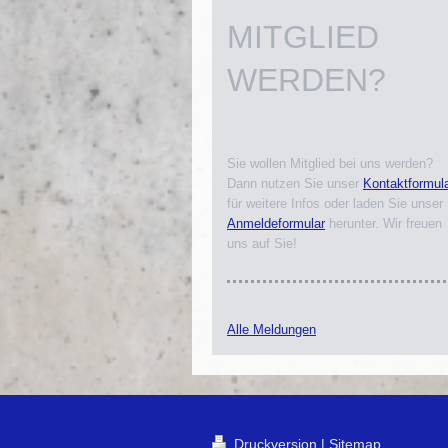
MITGLIED
WERDEN?
Sie wollen Mitglied bei uns werden?
Dann nutzen Sie unser
Kontaktformul
für weitere Infos oder laden Sie unser
Anmeldeformular
herunter. Wir freuen
uns auf Sie!
Alle Meldungen
Druckversion
|
Sitemap